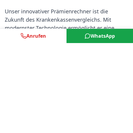
Unser innovativer Prämienrechner ist die
Zukunft des Krankenkassenvergleichs. Mit
modernster Technologie ermöglicht er eine
Anrufen
WhatsApp
schnelle und intuitive Berechnung von Prämien
sowie umfassende Versicherungsvergleiche.
Verfügbare Plattformen
Unsere Technologie wird auch auf
PrimAI.ch
und
Insurance-
Guide.ch
genutzt.
In der Presse
HandelsZeitung