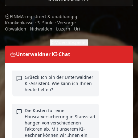
FINMA-registriert & unabhängig
Krankenkasse · 3. Säule · Vorsorge
Obwalden · Nidwalden · Luzern · Uri
Video abspielen
Unterwaldner KI-Chat
Grüezi! Ich bin der Unterwaldner
KI-Assistent. Wie kann ich Ihnen
heute helfen?
Die Kosten für eine
Hausratversicherung in Stansstad
hängen von verschiedenen
Faktoren ab. Mit unserem KI-
Rechner können wir Ihnen ein