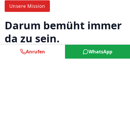
Unsere Mission
Darum bemüht immer
da zu sein.
Anrufen
WhatsApp
Die Idee hinter Unterwaldner war nicht ein
unabhängiger Broker zu sein. Das geht auch von
zu Hause aus oder aus einem Grossraumbüro im
6. Stock. Es geht uns darum den Menschen
einen Ort zu bieten, an welchem Sie neutral und
transparent beraten werden.
über 10 Jahre Erfahrung